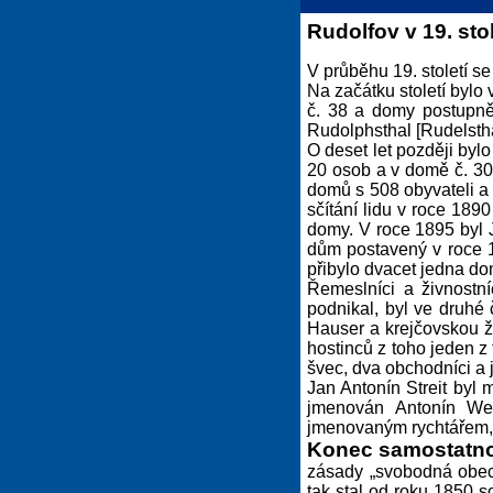
Rudolfov v 19. stol
V průběhu 19. století se
Na začátku století byl
č. 38 a domy postupně
Rudolphsthal [Rudelstha
O deset let později byl
20 osob a v domě č. 30
domů s 508 obyvateli a 
sčítání lidu v roce 189
domy. V roce 1895 byl 
dům postavený v roce 1
přibylo dvacet jedna do
Řemeslníci a živnostn
podnikal, byl ve druhé 
Hauser a krejčovskou ži
hostinců z toho jeden z
švec, dva obchodníci a
Jan Antonín Streit byl
jmenován Antonín Web
jmenovaným rychtářem, 
Konec samostatno
zásady „svobodná obec
tak stal od roku 1850 s