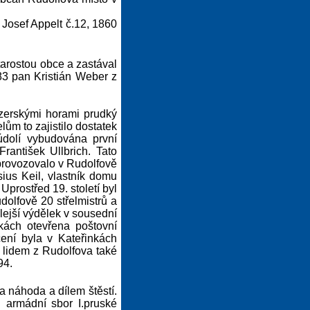
 Josef Appelt č.12, 1860
tarostou obce a zastával
83 pan Kristián Weber z
izerskými horami prudký
lům to zajistilo dostatek
údolí vybudována první
rantišek Ullbrich. Tato
provozovalo v Rudolfově
ius Keil, vlastník domu
prostřed 19. století byl
dolfově 20 střelmistrů a
lejší výdělek v sousední
nkách otevřena poštovní
čení byla v Kateřinkách
la lidem z Rudolfova také
94.
 náhoda a dílem štěstí.
. armádní sbor I.pruské