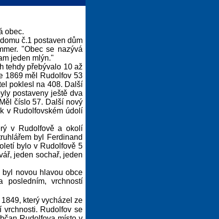
á obec.
a domu č.1 postaven dům
ommer. "Obec se nazývá
tam jeden mlýn."
ch tehdy přebývalo 10 až
ce 1869 měl Rudolfov 53
el poklesl na 408. Další
byly postaveny ještě dva
ěl číslo 57. Další nový
ak v Rudolfovském údolí
rý v Rudolfově a okolí
 truhlářem byl Ferdinand
oletí bylo v Rudolfově 5
vář, jeden sochař, jeden
, byl novou hlavou obce
 posledním, vrchností
1849, který vycházel ze
vrchnosti. Rudolfov se
 občan Rudolfova místo v