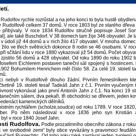
etí.
 Rudolfov rychle rozrůstal a na jeho konci to byla hustě obydlen
o v Rudolfově celkem 37 domů. V roce 1803 byl ze starého dřev
 přibývaly. V roce 1834 Rudolfov stručně popisuje Josef S
l], ale také Buschdorf. V 38 domech tam žije 346 obyvatel. Je 
o v údolí již 44 domů a v nich žilo 417 obyvatel. V mnoha dome
 žilo ve třech světnicích dokonce 8 rodin se 46 osobami. V ro
při sčítání lidu v roce 1880 vykazoval již 54 domů. Počet obyvat
0 zjistilo 56 domů a 428 obyvatel. Od roku 1890 do roku 1902 
Josefem Eichlerem postaven taneční sál spojený s hostincem. M
902 Bohumilem Henrichem měl číslo 58. Za celé 19. století t
mů.
íci nebyli v Rudolfově dlouho žádní. Prvním řemeslníkem kte
čtvrtině 19. století tesař Tadeáš Jahn z č.1. Prvním vyučeným
vnost vykonával jako první Antonín Jahn z č.1. Na konci 19 st
 tanečním sálem, dva pekaři, tři obchodníci se dřevem, jeden ko
 jedenáct kamenických dělníků.
 místním rychtářem (scholze,soudce) od roku 1789. V roce 1820
er. Po něm následoval v roce 1836 jeho syn Kristián a
byl v roce 1840 Josef Jahn.
sti Rudolfova.
Podle prozatímního obecního zákona z roku 
 ve svobodné zemi“ byly obce vyvázány s pravomoci feudální 
oučástí Ruprechtic. Od toho roku také zastával jeden zvolený