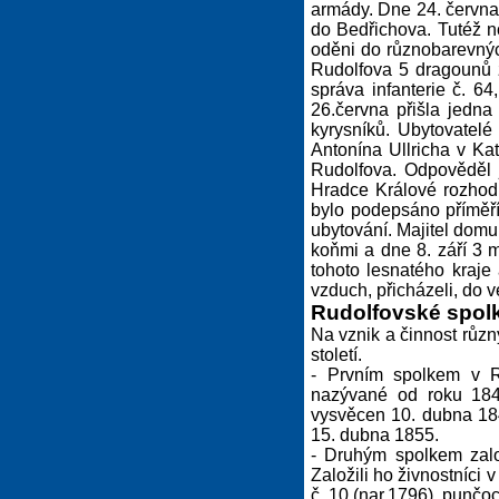
armády. Dne 24. června 
do Bedřichova. Tutéž no
oděni do různobarevnýc
Rudolfova 5 dragounů z
správa infanterie č. 6
26.června přišla jedn
kyrysníků. Ubytovatelé
Antonína Ullricha v Kat
Rudolfova. Odpověděl j
Hradce Králové rozhod
bylo podepsáno příměří
ubytování. Majitel domu
koňmi a dne 8. září 3 m
tohoto lesnatého kraje
vzduch, přicházeli, do v
Rudolfovské spolk
Na vznik a činnost různ
století.
- Prvním spolkem v R
nazývané od roku 1847
vysvěcen 10. dubna 184
15. dubna 1855.
- Druhým spolkem zalo
Založili ho živnostníci 
č. 10 (nar.1796), punčoc