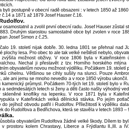
ticích.
 byli postupně v obecní radě obsazeni : v letech 1850 až 1860
 č.14 a 1871 až 1879 Josef Hauser č.16.
Rudolfov.
 osamostatnil a zvolil první obecní radu. Josef Hauser zůstal s
1883. Druhým starostou samostatné obce byl zvolen v roce 18
 pan Josef Simon z č.25.
čalo 19. století nijak dobře. 30. ledna 1801 se přehnal nad J
ké plochy lesa. Pro obec to ale tak velké neštěstí nebylo, obyvate
 zvýšila možnost obživy. V roce 1806 byla v Kateřinském 
alchou. Nechal ji přestavět z tzv. Horního horského mlýna F
stním obyvatelům novou možnost výdělku. Počátkem 19. století 
mků cihelnu. Většinou se cihly sušily na slunci. Pouze Ambros
c, ale ani jemu se mnoho nevedlo a v roce 1850 výrobu ukončil. U
amenický průmysl. Počátkem 70-tých let 19. století bylo v Ru
a sedmdesátých letech si ženy a děti často našly výhodný ved
ly skleněné knoflíky na lepenku. V roce 1871 byla v Kateři
ypukla v Kateřinkách velká dělnická stávka. Po jejím potla
 do jejíhož obvodu patřil i Rudolfov. Příležitostí k výdělku da
nek do Rudolfova a Bedřichova, která se stavěla v letech 1893 – 
álka.
ůsobila obyvatelům Rudolfova žádné velké škody. Dílem to byla
v prostoru kolem Chrastavy, Liberce a Frýdlantu II.,III. a IV