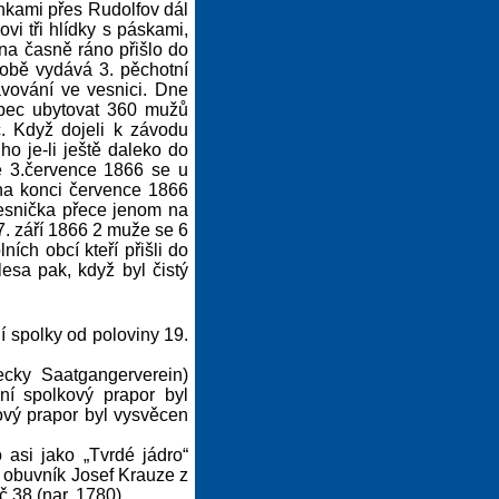
inkami přes Rudolfov dál
vi tři hlídky s páskami,
na časně ráno přišlo do
době vydává 3. pěchotní
avování ve vesnici. Dne
obec ubytovat 360 mužů
c. Když dojeli k závodu
ho je-li ještě daleko do
ne 3.července 1866 se u
na konci července 1866
vesnička přece jenom na
7. září 1866 2 muže se 6
ích obcí kteří přišli do
esa pak, když byl čistý
í spolky od poloviny 19.
cky Saatgangerverein)
ní spolkový prapor byl
ový prapor byl vysvěcen
asi jako „Tvrdé jádro“
), obuvník Josef Krauze z
č.38 (nar. 1780).