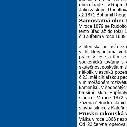
obecní radě – v Ruprech
Jako zástupci Rudolfova
až 1871 Bohumil Rieger
Samostatná obec 
V roce 1879 se Rudolfov
tento úřad až do roku 
č.3 a třetím v roce 1889
Z hlediska počasí neza
vichr, který polámal vel
práce v lese a tím se
soukenická továrna s v
skutečnost poskytla mí
několik vlastníků poze
č.23, měl cihlářskou pe
v mimořádném rozkvětu k
kameníků. V šedesátých 
brusírně skla. Připína
stanice. V roce 1872 v
zřízena četnická stanice
stavba silnice z Kateři
Prusko-rakouská v
Válka v roce 1866 nezp
Od 23.června operoval 