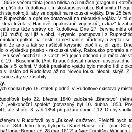
1866 k večeru táhla jedna hlídka o 3 mužích (dragouni) Kateř
c přišli do Rudolfova k místostarostovi obce Bohumilu Riegero
h stejnokrojů, aby se doptali na rakouské vojáky. Dne 25.červ
 Ruprechtic a opět se dotazovali na rakouské vojáky. V té 
4, která ležela v Harcově, opakovaně vojenský „rozkaz“ k zab
a celá rota téže správy do Rudolfova. Dne 27. června měla 
 (13 mužů) byli již v obci. Kyrysníci postupovali z Ruprechti
eřinkách potkali na cestě zaměstnance přádelny a zeptali se 
im, že ano a tak se naštěstí kyrysníci otočili a jeli zpět. D
lo o výsledku prusko - rakouské války. Rakousko prohrálo a 
. Prusové odcházeli z Čech. Při jejich odchodu je měla ale 
 č. 19 – Buschmülle (Ant. Knauer) dostal nařízení ubytovat dne 
uže s 5 koňmi. V době pruského vpádu bylo mnoho lidí z okoln
 a v lesích od Rudolfova až na Novou louku hledali skrýš. Z l
esnice aby se zásobily.
y.
ých spolků bylo 19. století plodné. V Rudolfově existovaly místn
udolfově bylo 22. března 1840 založené „Bratrstvo“ (něme
 „Velikonoční spolek“ (potvrzený byl 10. dubna 1853. Prv
1, ale shořel 3. září 1854 při požáru domu č.12. Druhý spolk
ženým v Rudolfově bylo „Bukové družstvo“. Přeložil bych to 
v roce 1844. Jeho členy byli pekař Karel Hauser z č.1 (nar.1805
hář Ignác Breuer z č. 28 (nar. 1812) a švec František Wünsch z 