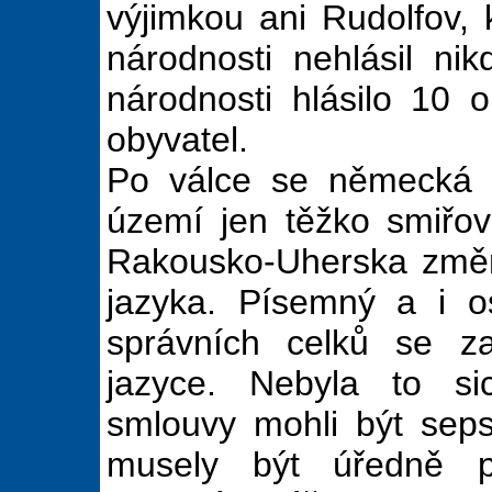
výjimkou ani Rudolfov,
národnosti nehlásil n
národnosti hlásilo 10 
obyvatel.
Po válce se německá v
území jen těžko smiřo
Rakousko-Uherska změni
jazyka. Písemný a i 
správních celků se z
jazyce. Nebyla to si
smlouvy mohli být sep
musely být úředně p