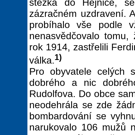
stezka do Hejnice, se
zázračném uzdravení. A
probíhalo vše podle vž
nenasvědčovalo tomu, 
rok 1914, zastřelili Fer
1)
válka.
Pro obyvatele celých s
dobrého a nic dobréh
Rudolfova. Do obce sam
neodehrála se zde žádná
bombardování se vyhnu
narukovalo 106 mužů n