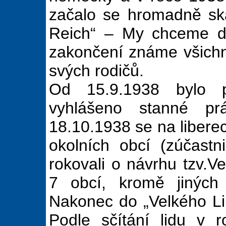
začalo se hromadně sk
Reich“ – My chceme do
zakončení známe všichn
svých rodičů.
Od 15.9.1938 bylo pr
vyhlášeno stanné pr
18.10.1938 se na libereck
okolních obcí (zúčastn
rokovali o návrhu tzv.Ve
7 obcí, kromě jiných
Nakonec do „Velkého Lib
Podle sčítání lidu v