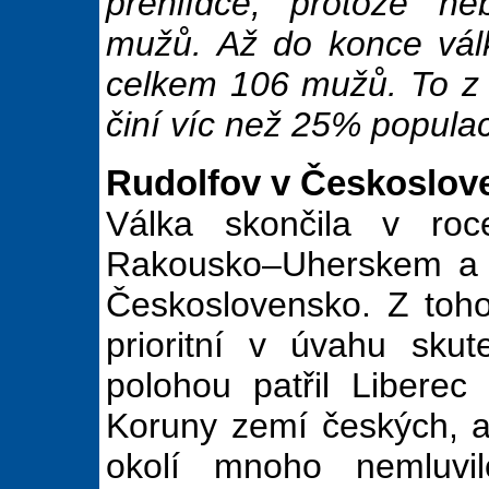
přehlídce, protože n
mužů. Až do konce vál
celkem 106 mužů. To z 
činí víc než 25% popula
Rudolfov v Českoslov
Válka skončila v ro
Rakousko–Uherskem a It
Československo. Z toho
prioritní v úvahu sku
polohou patřil Libere
Koruny zemí českých, al
okolí mnoho nemluvi