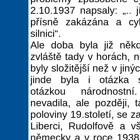
2.10.1937 napsaly: „.. 
přísně zakázána a cyk
silnici“.
Ale doba byla již někd
zvláště tady v horách, n
byly složitější než v jin
jinde byla i otázka 
otázkou národnostní
nevadila, ale později, 
poloviny 19.století, se 
Liberci, Rudolfově a v
německy a v roce 1938 