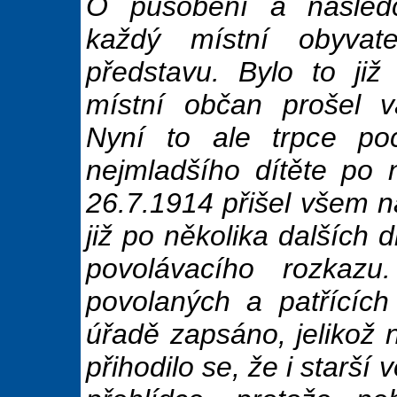
O působení a následc
každý místní obyvate
představu. Bylo to již
místní občan prošel v
Nyní to ale trpce poc
nejmladšího dítěte po n
26.7.1914 přišel všem n
již po několika dalších
povolávacího rozkazu
povolaných a patřícíc
úřadě zapsáno, jelikož
přihodilo se, že i starší