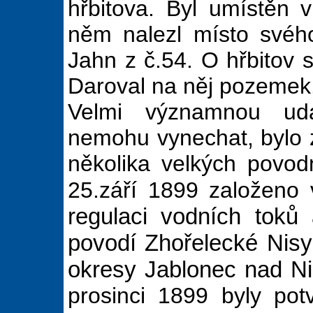
hřbitova. Byl umístěn 
něm nalezl místo svéh
Jahn z č.54. O hřbitov 
Daroval na něj pozemek
Velmi významnou udá
nemohu vynechat, bylo 
několika velkých povodn
25.září 1899 založeno 
regulaci vodních toků
povodí Zhořelecké Nis
okresy Jablonec nad Ni
prosinci 1899 byly pot