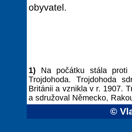
obyvatel.
1)
Na počátku stála proti 
Trojdohoda. Trojdohoda sd
Británii a vznikla v r. 1907. 
a sdružoval Německo, Rakous
© Vl