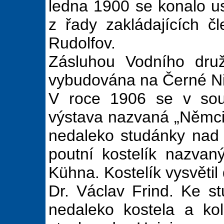
ledna 1900 se konalo u
z řady zakládajících č
Rudolfov.
Zásluhou Vodního dru
vybudována na Černé Ni
V roce 1906 se v sou
výstava nazvaná „Němci
nedaleko studánky nad
poutní kostelík nazvan
Kühna. Kostelík vysvětil
Dr. Václav Frind. Ke s
nedaleko kostela a ko