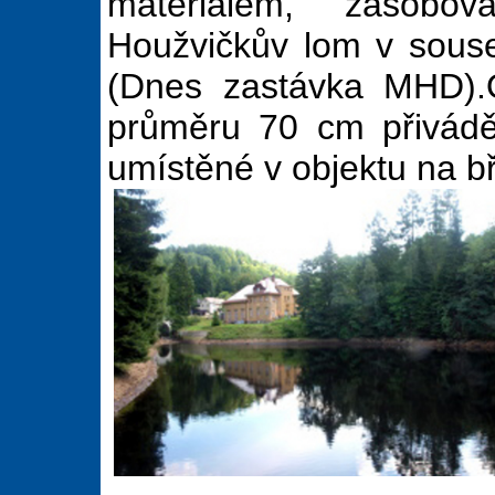
materiálem, zásobo
Houžvičkův lom v soused
(Dnes zastávka MHD).
průměru 70 cm přivádě
umístěné v objektu na b