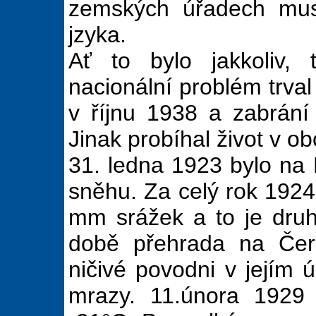
zemských úřadech mus
jzyka.
Ať to bylo jakkoliv,
nacionální problém trval
v říjnu 1938 a zabrání
Jinak probíhal život v ob
31. ledna 1923 bylo n
sněhu. Za celý rok 192
mm srážek a to je dru
době přehrada na Čern
ničivé povodni v jejím 
mrazy. 11.února 1929