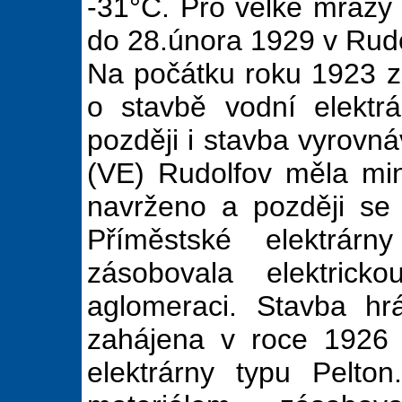
-31°C. Pro velké mrazy 
do 28.února 1929 v Rudo
Na počátku roku 1923 za
o stavbě vodní elektr
později i stavba vyrovná
(VE) Rudolfov měla mi
navrženo a později se 
Příměstské elektrár
zásobovala elektrick
aglomeraci. Stavba hr
zahájena v roce 1926
elektrárny typu Pelt