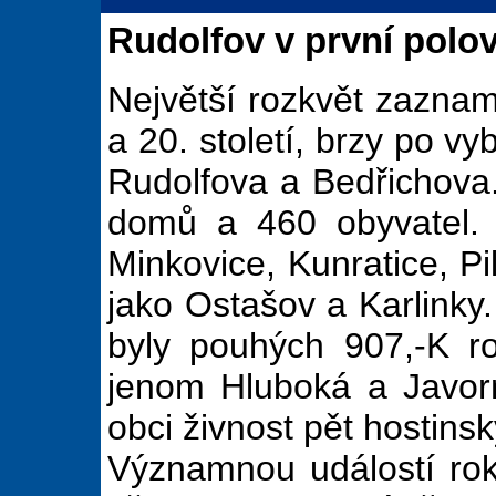
Rudolfov v první polovi
Největší rozkvět zazna
a 20. století, brzy po vy
Rudolfova a Bedřichova
domů a 460 obyvatel. 
Minkovice, Kunratice, Pi
jako Ostašov a Karlinky.
byly pouhých 907,-K ro
jenom Hluboká a Javor
obci živnost pět hostins
Významnou událostí rok