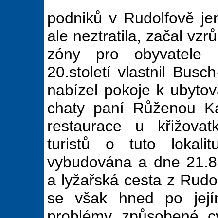
podniků v Rudolfově je
ale neztratila, začal vzr
zóny pro obyvatele L
20.století vlastnil Bus
nabízel pokoje k ubytov
chaty paní Růženou K
restaurace u křižova
turistů o tuto lokal
vybudována a dne 21.8.
a lyžařská cesta z Rudo
se však hned po její
problémy způsobené cy