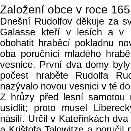
Založení obce v roce 16
Dnešní Rudolfov děkuje za s
Galasse kteří v lesích a v 
obohatit hraběcí pokladnu no
oba poručníci mladého hrabě
vesnice. První dva domy byly
počest hraběte Rudolfa Rudo
nazývalo novou vesnici v té do
Z hrůzy před lesní samotou 
usídlit; proto musel Libere
násilí. Určil v Kateřinkách dv
a Krištofa Talowitze a poruči