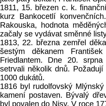
1811, 15. březen c. k. finanč
kurz Bankocetlí konvenčních.
Rakouska, hodnota měděných 
začaly se vydávat směnné listy
1813, 22. března zemřel děk
šestým děkanem František
Friedlantem. Dne 20. srpna
setrvali několik dnů. Požaduj
1000 dukátů.
1816 byl rudolfovský Mlýnský
kamení postaven. Bývalý dře
byl povalen do Nisy. V roce 17