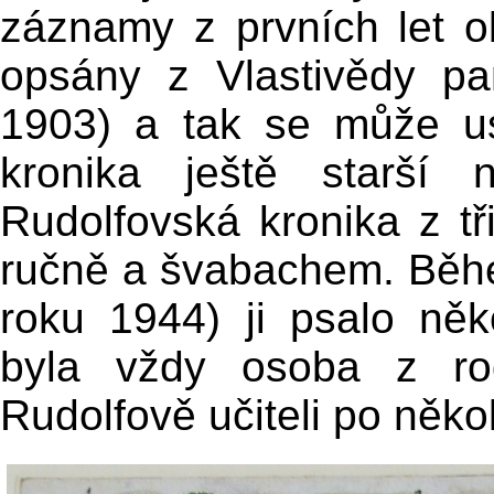
záznamy z prvních let o
opsány z Vlastivědy pa
1903) a tak se může us
kronika ještě starší 
Rudolfovská kronika z tř
ručně a švabachem. Běhe
roku 1944) ji psalo ně
byla vždy osoba z rod
Rudolfově učiteli po něko