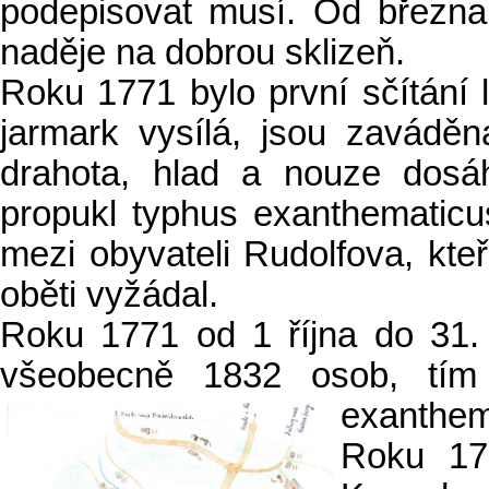
podepisovat musí. Od března
naděje na dobrou sklizeň.
Roku 1771 bylo první sčítání 
jarmark vysílá, jsou zavádě
drahota, hlad a nouze dosá
propukl typhus exanthematicus
mezi obyvateli Rudolfova, kte
oběti vyžádal.
Roku 1771 od 1 října do 31.
všeobecně 1832 osob, tím 
exanthem
Roku 17