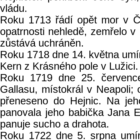
vládu.
Roku 1713 řádí opět mor v Č
opatrnosti nehledě, zemřelo v 
zůstává uchráněn.
Roku 1718 dne 14. května umír
Kern z Krásného pole v Lužici.
Roku 1719 dne 25. července
Gallasu, místokrál v Neapoli; 
přeneseno do Hejnic. Na jeho
panovala jeho babička Jana E
panuje sucho a drahota.
Roku 1722 dne 5. srpna umír