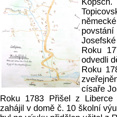
Kopsch
Topicov
německé k
povstán
Josefské
Roku 17
odvedli d
Roku 178
zveřejně
císaře Jo
Roku 1783 Přišel z Liberce
zahájil v domě č. 10 školní vý