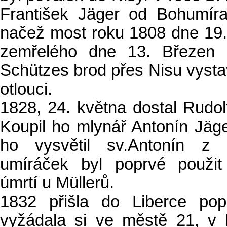
František Jäger od Bohumír
načež most roku 1808 dne 19.
zemřelého dne 13. Březen 1
Schützes brod přes Nisu vysta
otlouci.
1828, 24. května dostal Rudol
Koupil ho mlynář Antonín Jäg
ho vysvětil sv.Antonín z
umíráček byl poprvé použit
úmrtí u Müllerů.
1832 přišla do Liberce pop
vyžádala si ve městě 21, v 