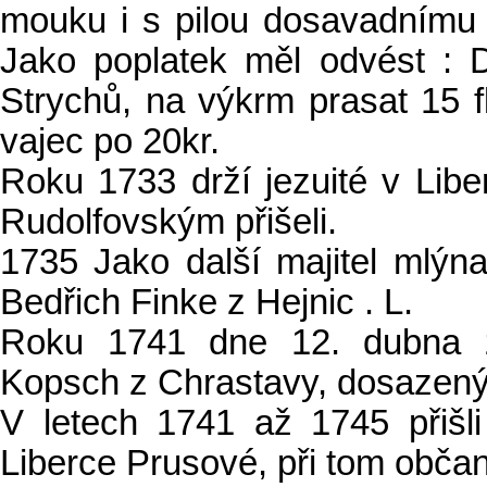
mouku i s pilou dosavadnímu
Jako poplatek měl odvést : 
Strychů, na výkrm prasat 15 fl
vajec po 20kr.
Roku 1733 drží jezuité v Liberc
Rudolfovským přišeli.
1735 Jako další majitel mlýn
Bedřich Finke z Hejnic . L.
Roku 1741 dne 12. dubna z
Kopsch z Chrastavy, dosazený 
V letech 1741 až 1745 přišli
Liberce Prusové, při tom obča