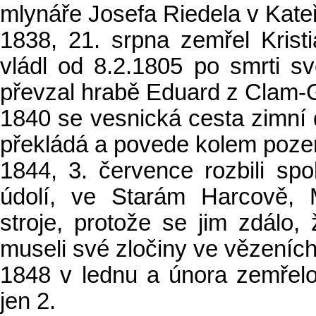
mlynáře Josefa Riedela v Kate
1838, 21. srpna zemřel Kristi
vládl od 8.2.1805 po smrti s
převzal hrabě Eduard z Clam-G
1840 se vesnická cesta zimní d
překládá a povede kolem pozem
1844, 3. července rozbili spo
údolí, ve Starám Harcově, 
stroje, protože se jim zdálo, 
museli své zločiny ve vězeníc
1848 v lednu a února zemřel
jen 2.