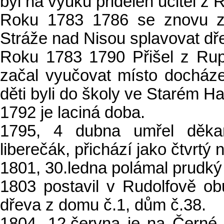
byl na výuku přidělen učitel z 
Roku 1783 1786 se znovu z
Stráže nad Nisou splavovat dř
Roku 1783 1790 Přišel z Rupr
začal vyučovat místo docháze
děti byli do školy ve Starém H
1792 je laciná doba.
1795, 4 dubna umřel děkan 
liberečák, přichází jako čtvrtý 
1801, 30.ledna polámal prudký 
1803 postavil v Rudolfově o
dřeva z domu č.1, dům č.38.
1804, 12.června je na Černé