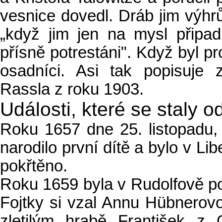
vesnice dovedl. Dráb jim výhr
„když jim jen na mysl připa
přísně potrestáni". Když byl pr
osadníci. Asi tak popisuje 
Rassla z roku 1903.
Události, které se staly o
Roku 1657 dne 25. listopadu,
narodilo první dítě a bylo v Li
pokřtěno.
Roku 1659 byla v Rudolfově po
Fojtky si vzal Annu Hübnerovo
zletilým hrabě František z 