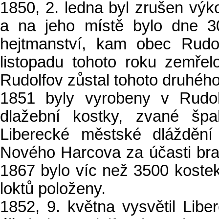
1850, 2. ledna byl zrušen v
a na jeho místě bylo dne 30
hejtmanství, kam obec Rudo
listopadu tohoto roku zemřel
Rudolfov zůstal tohoto druhéh
1851 byly vyrobeny v Rudol
dlažební kostky, zvané špal
Liberecké městské dlážděn
Nového Harcova za účasti brat
1867 bylo víc než 3500 kostek
loktů položeny.
1852, 9. května vysvětil Lib