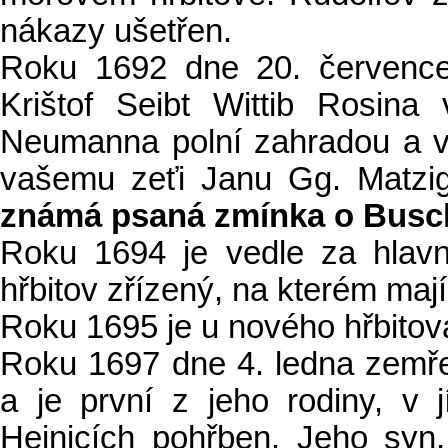
nákazy ušetřen.
Roku 1692 dne 20. července
Krištof Seibt Wittib Rosina
Neumanna polní zahradou a 
vašemu zeťi Janu Gg. Matzi
známá psaná zmínka o Busc
Roku 1694 je vedle za hlav
hřbitov zřízený, na kterém maj
Roku 1695 je u nového hřbitov
Roku 1697 dne 4. ledna zemře
a je první z jeho rodiny, v
Hejnicích pohřben. Jeho syn