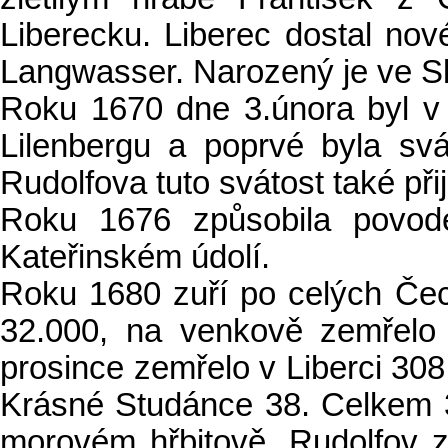
Liberecku. Liberec dostal no
Langwasser. Narozený je ve S
Roku 1670 dne 3.února byl v 
Lilenbergu a poprvé byla svá
Rudolfova tuto svátost také přija
Roku 1676 způsobila povod
Kateřinském údolí.
Roku 1680 zuří po celých Če
32.000, na venkově zemřelo 
prosince zemřelo v Liberci 308
Krásné Studánce 38. Celkem
morovém hřbitově. Rudolfov z