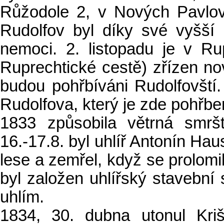
Růžodole 2, v Nových Pavlov
Rudolfov byl díky své vyšší 
nemoci. 2. listopadu je v Ru
Ruprechtické cestě) zřízen no
budou pohřbíváni Rudolfovští.
Rudolfova, který je zde pohřben
1833 způsobila větrná smrš
16.-17.8. byl uhlíř Antonín Ha
lese a zemřel, když se prolomi
byl založen uhlířský stavební 
uhlím.
1834, 30. dubna utonul Kri