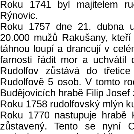
Roku 1741 byl majitelem ru
Rýnovic.
Roku 1757 dne 21. dubna u 
20.000 mužů Rakušany, kteří 
táhnou loupí a drancují v celé
farnosti řádit mor a uchvátil
Rudolfov zůstává do třetic
Rudolfově 5 osob. V tomto r
Budějovicích hrabě Filip Josef 
Roku 1758 rudolfovský mlýn ku
Roku 1770 nastupuje hrabě K
zůstavený. Tento se nyní C