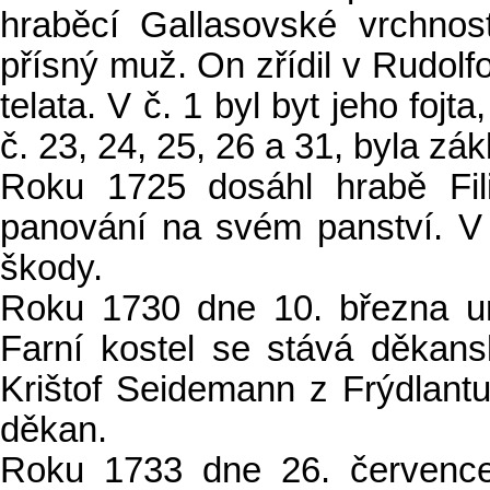
hraběcí Gallasovské vrchnost
přísný muž. On zřídil v Rudol
telata. V č. 1 byl byt jeho fojt
č. 23, 24, 25, 26 a 31, byla z
Roku 1725 dosáhl hrabě Fili
panování na svém panství. V 
škody.
Roku 1730 dne 10. března um
Farní kostel se stává děkan
Krištof Seidemann z Frýdlantu
děkan.
Roku 1733 dne 26. července