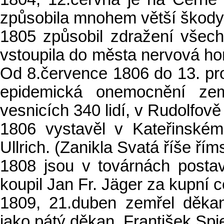
způsobila mnohem větší škody
1805 způsobil zdražení všech
vstoupila do města nervová hor
Od 8.července 1806 do 13. pro
epidemická onemocnění ze
vesnicích 340 lidí, v Rudolfově
1806 vystavěl v Kateřinském
Ullrich. (Zanikla Svatá říše ř
1808 jsou v továrnách postav
koupil Jan Fr. Jäger za kupní c
1809, 21.duben zemřel děka
jako pátý děkan, František Sp