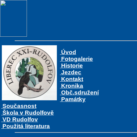
Úvod
Fotogalerie
Historie
Jezdec
Kontakt
Kronika
Obč.sdružení
Památky
Současnost
Škola v Rudolfově
VD Rudolfov
Použitá literatura