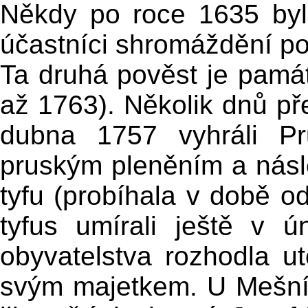
Někdy po roce 1635 byl
účastníci shromáždění po
Ta druhá pověst je pamá
až 1763). Několik dnů pře
dubna 1757 vyhráli Pr
pruským pleněním a násl
tyfu (probíhala v době o
tyfus umírali ještě v ú
obyvatelstva rozhodla u
svým majetkem. U Mešníh