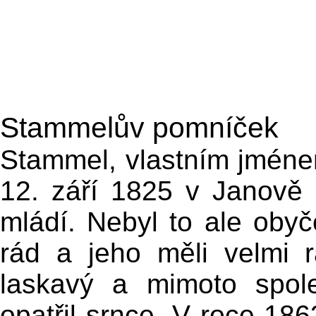
Stammelův pomníček
Stammel, vlastním jménem
12. září 1825 v Janově 
mládí. Nebyl to ale obyče
rád a jeho měli velmi r
laskavý a mimoto spole
opatřil srnce. V roce 186