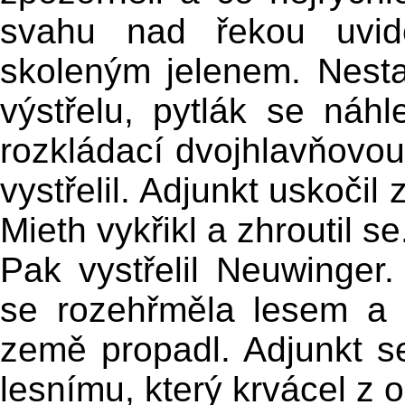
svahu nad řekou uvidě
skoleným jelenem. Nestači
výstřelu, pytlák se náhl
rozkládací dvojhlavňovo
vystřelil. Adjunkt uskočil
Mieth vykřikl a zhroutil se
Pak vystřelil Neuwinger
se rozehřměla lesem a 
země propadl. Adjunkt se 
lesnímu, který krvácel z 