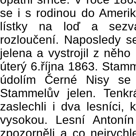
se i s rodinou do Amerik
lístky na loď a sezv
rozloučení. Naposledy se
jelena a vystrojil z něho
úterý 6.října 1863. Stamm
údolím Černé Nisy se 
Stammelův jelen. Tenkr
zaslechli i dva lesníci, 
vysokou. Lesní Antoní
zpozorněli a co nejrychl