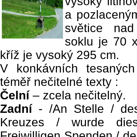
vysoký litin
a pozlacený
světice nad
soklu je 70
kříž je vysoký 295 cm.
V konkávních tesaných
téměř nečitelné texty :
Čelní
– zcela nečitelný.
Zadní
- /An Stelle / des
Kreuzes / wurde die
Freiwilligen Spenden / d