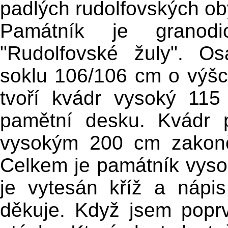
padlých rudolfovských ob
Památník je granodi
"Rudolfovské žuly". O
soklu 106/106 cm o výšc
tvoří kvádr vysoký 11
pamětní desku. Kvádr 
vysokým 200 cm zakonč
Celkem je památník vyso
je vytesán kříž a nápi
děkuje. Když jsem poprv