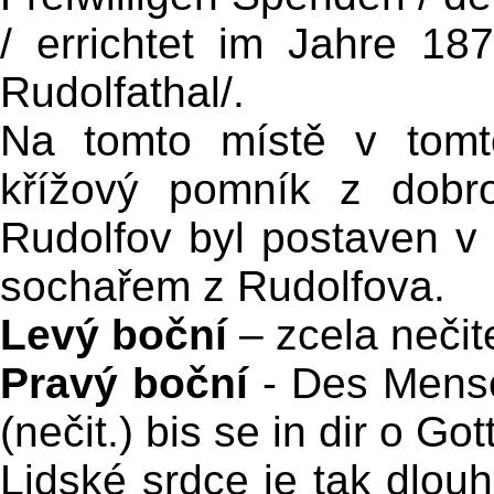
/ errichtet im Jahre 18
Rudolfathal/.
Na tomto místě v tomt
křížový pomník z dobr
Rudolfov byl postaven 
sochařem z Rudolfova.
Levý boční
– zcela nečit
Pravý boční
- Des Mensch
(nečit.) bis se in dir o Go
Lidské srdce je tak dlou