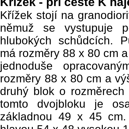
Křížek - při cestě K há
Křížek stojí na granodior
němuž se vystupuje p
hlubokých schůdcích. P
má rozměry 88 x 80 cm a 
jednoduše opracovaným
rozměry 88 x 80 cm a vý
druhý blok o rozměrech
tomto dvojbloku je o
základnou 49 x 45 cm. 