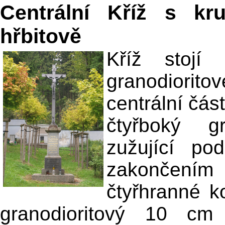
Centrální Kříž s kr
hřbitově
Kříž stojí
granodiorit
centrální čás
čtyřboký g
zužující p
zakončením 
čtyřhranné k
granodioritový 10 cm