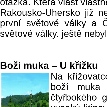
otázka. Která vlast vlast
Rakousko-Uhersko již n
první světové války a 
světové války. ještě nebyl
Boží muka – U křížku
Na křižovat
boží muka
čtyřbokého g