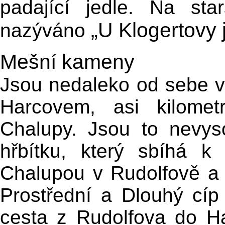
padající jedle. Na st
„U Klogertovy 
nazýváno
Mešní kameny
Jsou nedaleko od sebe vz
Harcovem, asi kilome
Chalupy. Jsou to nevys
hřbítku, který sbíhá k
Chalupou v Rudolfově a 
Prostřední a Dlouhý cí
cesta z Rudolfova do H