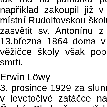
například zakoupil již
místní Rudolfovskou škol
zasvětit sv. Antonínu 
13.března 1864 doma v 
věžičce školy však po
smrti.
Erwin Löwy
3. prosince 1929 za slu
v levotočivé zatáčce n