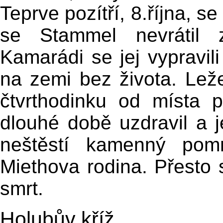
Teprve pozítří, 8.října, s
se Stammel nevrátil 
Kamarádi se jej vypravili
na zemi bez života. Lež
čtvrthodinku od místa p
dlouhé době uzdravil a j
neštěstí kamenný pom
Miethova rodina. Přesto
smrt.
Holubův kříž