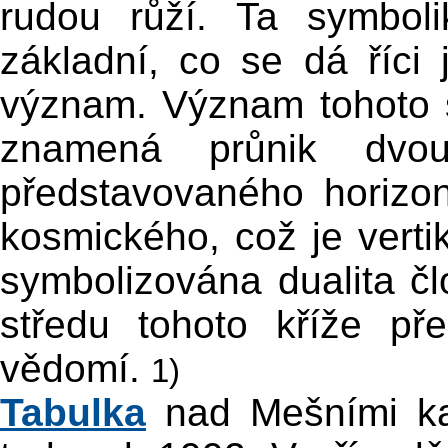
rudou růží. Ta symbol
základní, co se dá říci
význam. Význam tohoto s
znamená průnik dvou
představovaného horizo
kosmického, což je verti
symbolizována dualita čl
středu tohoto kříže před
vědomí.
1)
Tabulka
nad Mešními ka