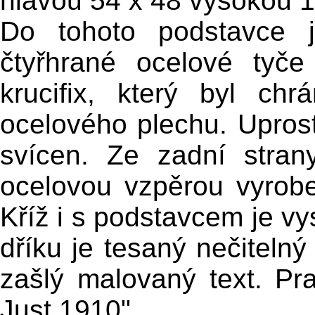
hlavou 54 x 48 vysokou 
Do tohoto podstavce j
čtyřhrané ocelové tyče
krucifix, který byl ch
ocelového plechu. Uprost
svícen. Ze zadní stra
ocelovou vzpěrou vyrobe
Kříž i s podstavcem je v
dříku je tesaný nečitelný
zašlý malovaný text. Pr
Just 1910".