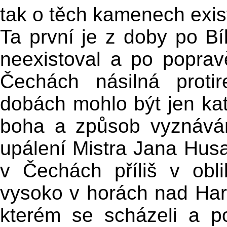
tak o těch kamenech exist
Ta první je z doby po Bí
neexistoval a po popra
Čechách násilná proti
dobách mohlo být jen kat
boha a způsob vyznáván
upálení Mistra Jana Husa
v Čechách příliš v oblib
vysoko v horách nad Har
kterém se scházeli a po