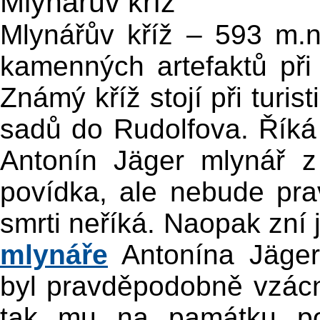
Mlynářův kříž
Mlynářův kříž – 593 m.
kamenných artefaktů při 
Známý kříž stojí při turi
sadů do Rudolfova. Říká
Antonín Jäger mlynář z
povídka, ale nebude pra
smrti neříká. Naopak zní
mlynáře
Antonína Jäger
byl pravděpodobně vzácný
tak mu na památku pos