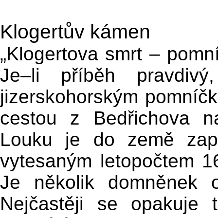
Klogertův kámen
„Klogertova smrt – pomní
Je–li příběh pravdiv
jizerskohorským pomníčk
cestou z Bedřichova 
Louku je do země zap
vytesaným letopočtem 1
Je několik domněnek o
Nejčastěji se opakuje t