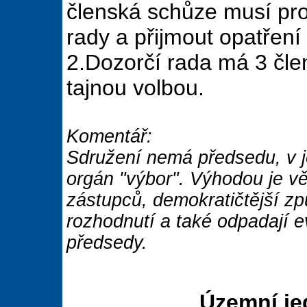
členská schůze musí pro
rady a přijmout opatření 
2.Dozorčí rada má 3 člen
tajnou volbou.
Komentář:
Sdružení nemá předsedu, v jeh
orgán "výbor". Výhodou je vě
zástupců, demokratičtější zp
rozhodnutí a také odpadají e
předsedy.
Územní je