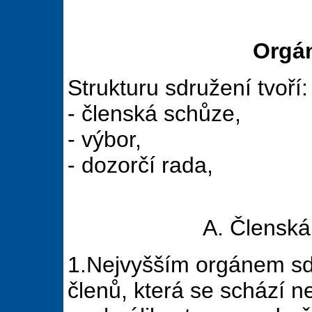
Orgán
Strukturu sdružení tvoří:
- členská schůze,
- výbor,
- dozorčí rada,
A. Členská
1.Nejvyšším orgánem sdr
členů, která se schází 