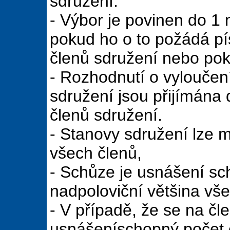
sdružení.
- Výbor je povinen do 1 
pokud ho o to požádá pí
členů sdružení nebo pok
- Rozhodnutí o vyloučen
sdružení jsou přijímána
členů sdružení.
- Stanovy sdružení lze m
všech členů,
- Schůze je usnášení sc
nadpoloviční většina vše
- V případě, že se na čl
usnášeníschopný počet č