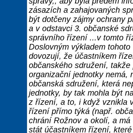
správy,, aby byla předem i
zásazích a zahajovaných spr
být dotčeny zájmy ochrany pří
a v odstavci 3. občanské sdr
správního řízení ...v tomto ř
Doslovným výkladem tohoto u
dovozují, že účastníkem říze
občanského sdružení, takže
organizační jednotky nemá, 
občanská sdružení, která nep
jednotky, by tak mohla být n
z řízení, a to, i když vznikl
řízení přímo týká (např. ob
chrání Rožnov a okolí, a má
stát účastníkem řízení, kter