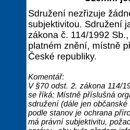
Sdružení nezřizuje žádn
subjektivitou. Sdružení 
zákona č. 114/1992 Sb., 
platném znění, místně p
České republiky.
Komentář:
V §70 odst. 2. zákona 114/19
se říká: Místně příslušná o
sdružení (dále jen občanské
podle stanov je ochrana přír
má právní subjektivitu, poža