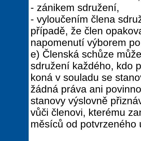
- zánikem sdružení,
- vyloučením člena sdru
případě, že člen opakov
napomenutí výborem poru
e) Členská schůze může
sdružení každého, kdo p
koná v souladu se stan
žádná práva ani povinnos
stanovy výslovně přiznáv
vůči členovi, kterému zan
měsíců od potvrzeného u