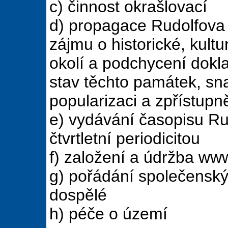
c) činnost okrašlovací
d) propagace Rudolfova 
zájmu o historické, kultu
okolí a podchycení dokla
stav těchto památek, sna
popularizaci a zpřístupn
e) vydávání časopisu Ru
čtvrtletní periodicitou
f) založení a údržba ww
g) pořádání společenskýc
dospělé
h) péče o území