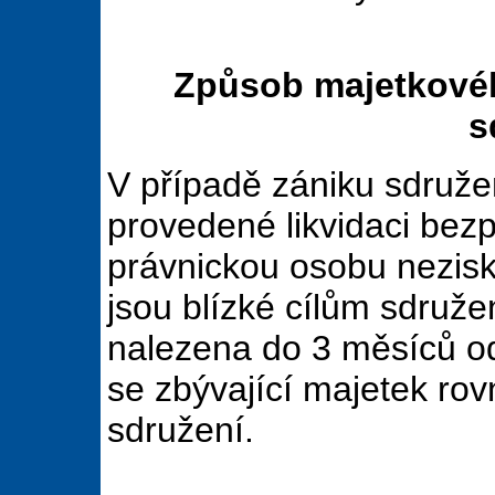
Způsob majetkovéh
s
V případě zániku sdruže
provedené likvidaci bez
právnickou osobu nezisko
jsou blízké cílům sdruže
nalezena do 3 měsíců od
se zbývající majetek ro
sdružení.