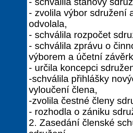
- schválila stanovy sdru
- zvolila výbor sdružení 
odvolala,
- schválila rozpočet sd
- schválila zprávu o čin
výborem a účetní závěrk
- určila koncepci sdružen
-schválila přihlášky nov
vyloučení člena,
-zvolila čestné členy sdr
- rozhodla o zániku sdru
2. Zasedání členské sch