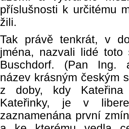
příslušnosti k určitému m
žili.
Tak právě tenkrát, v d
jména, nazvali lidé toto
Buschdorf. (Pan Ing. a
název krásným českým s
z doby, kdy Kateřina
Kateřinky, je v liber
zaznamenána první zmínk
a ke kterému vedla ce