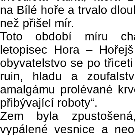
na Bílé hoře a trvalo dlou
než přišel mír.
Toto období míru char
letopisec Hora – Hořej
obyvatelstvo se po třicet
ruin, hladu a zoufals
amalgámu prolévané krv
přibývající roboty“.
Zem byla zpustošená,
vypálené vesnice a neo