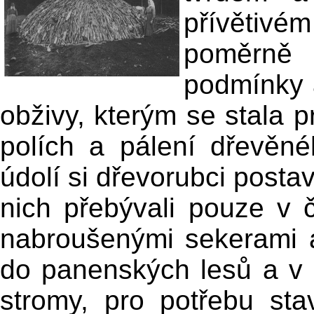
přívětivém
poměrně 
podmínky 
obživy, kterým se stala 
polích a pálení dřevěné
údolí si dřevorubci postav
nich přebývali pouze v 
nabroušenými sekerami a
do panenských lesů a v le
stromy, pro potřebu st