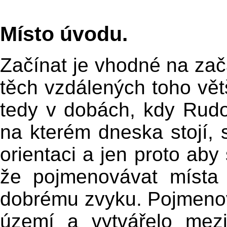
Místo úvodu.
Začínat je vhodné na začá
těch vzdálených toho vě
tedy v dobách, kdy Rudol
na kterém dneska stojí, s
orientaci a jen proto aby 
že pojmenovávat místa
dobrému zvyku. Pojmenov
území a vytvářelo mezi 