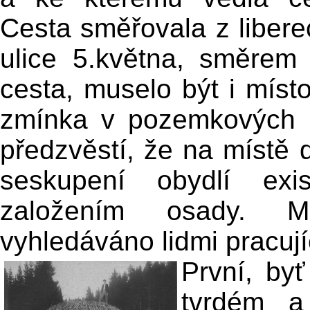
Cesta směřovala z libere
ulice 5.května, směrem 
cesta, muselo být i místo
zmínka v pozemkových k
předzvěstí, že na místě 
seskupení obydlí exis
založením osady. M
vyhledáváno lidmi pracují
První, byť
tvrdém a 